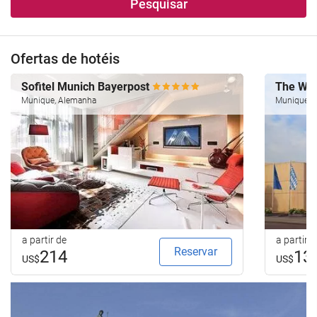
Pesquisar
Ofertas de hotéis
Sofitel Munich Bayerpost
The Wes
Munique, Alemanha
Munique, 
a partir de
a partir d
Reservar
214
13
US$
US$