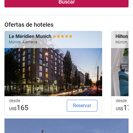
Buscar
Ofertas de hoteles
Le Méridien Munich
Hilton 
Múnich, Alemania
Múnich, Al
desde
desde
Reservar
165
17
US$
US$