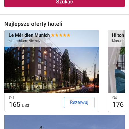
Szukać
Najlepsze oferty hoteli
Le Méridien Munich
Hilton 
Monachium, Niemcy
Monachium
Od
Od
Rezerwuj
165
176
US$
U