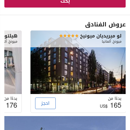
بحث
عروض الفنادق
لو ميريديان ميونيخ
هيلتون 
ميونخ, ألمانيا
ميونخ, ألماني
بدءًا من
بدءًا من
165
احجز
176
S$
US$