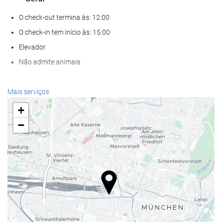
O check-out termina às: 12:00
O check-in tem início às: 15:00
Elevador
Não admite animais
Bem-estar
Mais serviços
Spa
+
Banho turco / Sauna a vapor
−
Sauna
Academia
Serviços de receção
Recepção 24 horas
Depósito de bagagens