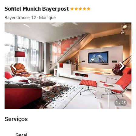
Sofitel Munich Bayerpost
Bayerstrasse, 12 - Munique
Anterior
Segui
1
/ 25
Serviços
Geral