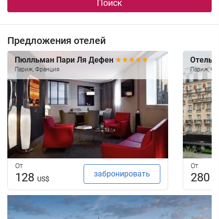
Поиск
Предложения отелей
Пюлльман Пари Ля Дефен
Отель 
Париж, Франция
Париж, Фр
От
От
забронировать
128
280
US$
U