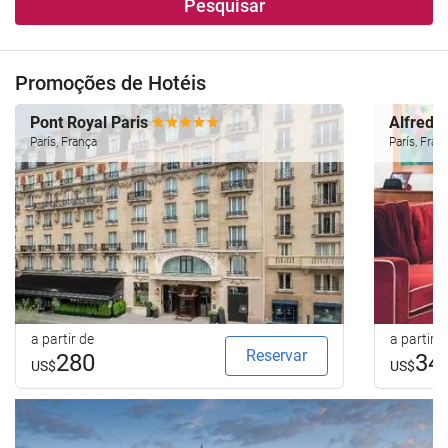
Pesquisar
Promoções de Hotéis
Pont Royal Paris
Alfred
París, França
París, Fran
a partir de
a partir d
Reservar
280
34
US$
US$