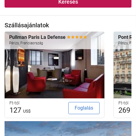
Keresés
Szállásajánlatok
Pullman Paris La Defense
Pont Ro
Párizs, Franciaország
Párizs, Fra
Ft-tól
Ft-tól
Foglalás
127
269
US$
U