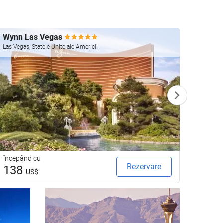
Wynn Las Vegas
Four 
Las Vegas, Statele Unite ale Americii
Las Vega
începând cu
începâ
Rezervare
138
23
US$