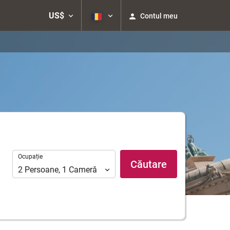
US$
Contul meu
Ocupație
Ocupație
Căutare
2
Persoane
,
1
Cameră