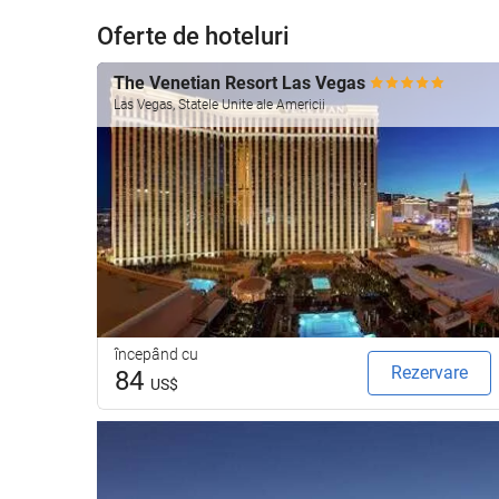
Oferte de hoteluri
The Venetian Resort Las Vegas
Las Vegas, Statele Unite ale Americii
începând cu
Rezervare
84
US$