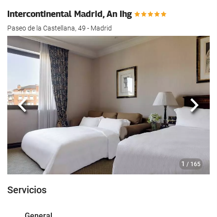
Intercontinental Madrid, An Ihg
Paseo de la Castellana, 49 - Madrid
Anterior
Sigui
1
/ 165
Servicios
General