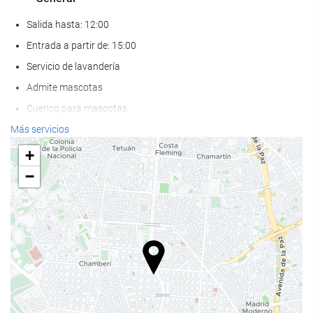
Salida hasta: 12:00
Entrada a partir de: 15:00
Servicio de lavandería
Admite mascotas
Cuenco para mascotas
Aire Acondicionado
Más servicios
Calefacción
+
Ascensor
−
Adaptado para personas con movilidad reducida
Habitaciones No fumadores
Hotel no fumadores
Zona de fumadores
Habitaciones insonorizadas
Comida y bebida