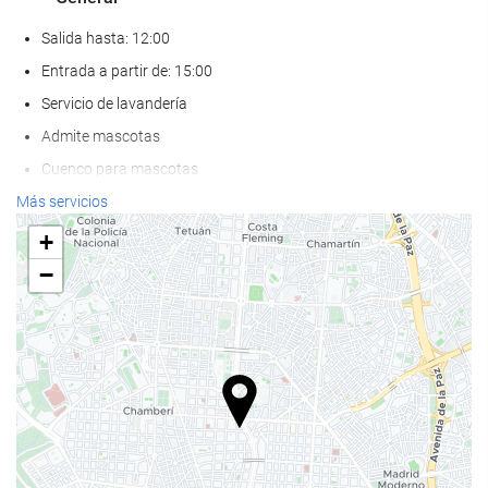
Salida hasta: 12:00
Entrada a partir de: 15:00
Servicio de lavandería
Admite mascotas
Cuenco para mascotas
Aire Acondicionado
Más servicios
Calefacción
+
Ascensor
−
AAdaptado para personas con movilidad reducida
Habitaciones No fumadores
Hotel no fumadores
Zona de fumadores
Habitaciones insonorizadas
Comida y bebida