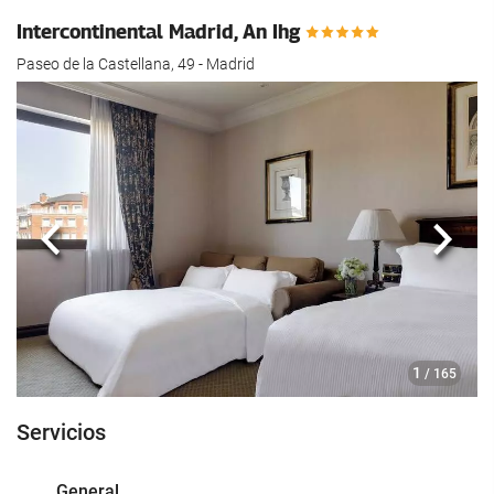
Intercontinental Madrid, An Ihg
Paseo de la Castellana, 49 - Madrid
Anterior
Sigui
1
/ 165
Servicios
General