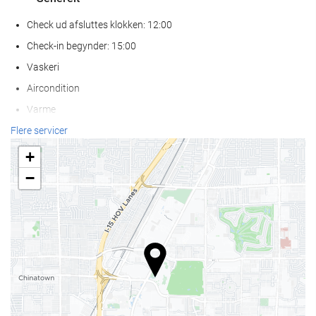
Check ud afsluttes klokken: 12:00
Check-in begynder: 15:00
Vaskeri
Aircondition
Varme
Elevator
Flere servicer
Kun voksne
+
Handikapvenlig adgang.
−
Ikke-ryger værelser
Ryge område
Kæledyr er ikke tilladt
Wellness
Poolbar