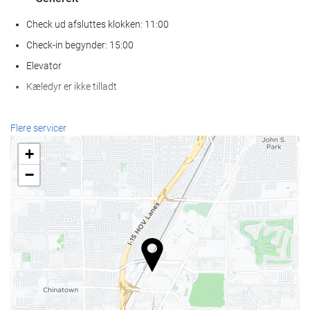
Check ud afsluttes klokken: 11:00
Check-in begynder: 15:00
Elevator
Kæledyr er ikke tilladt
Wellness
Flere servicer
Spa
+
Tyrkisk bad
−
Sauna
Fitness
Receptionen
Døgnåben reception
Bagageopbevaring