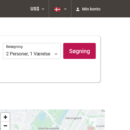
US$
Min konto
Belægning
Belægning
Søgning
2
Personer
,
1
Værelse
+
−