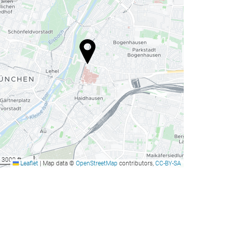
3000 ft
Leaflet
|
Map data ©
OpenStreetMap
contributors,
CC-BY-SA