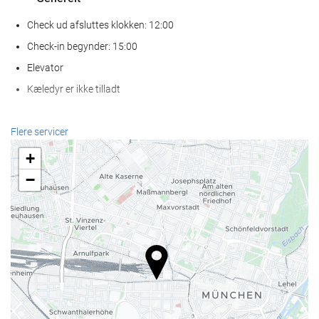
Check ud afsluttes klokken: 12:00
Check-in begynder: 15:00
Elevator
Kæledyr er ikke tilladt
Wellness
Flere servicer
Spa
+
Tyrkisk bad
−
Sauna
Fitness
Receptionen
Døgnåben reception
Bagageopbevaring