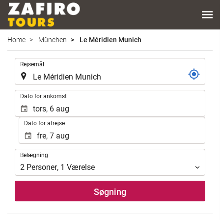
Home
München
Le Méridien Munich
.
Rejsemål
.
Dato for ankomst
Dato for afrejse
Belægning
Belægning
2
Personer
,
1
Værelse
Søgning