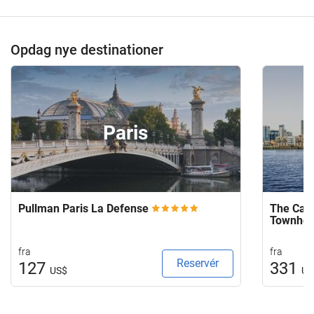
Opdag nye destinationer
Paris
Pullman Paris La Defense
The Capi
Townho
fra
fra
Reservér
127
331
US$
US