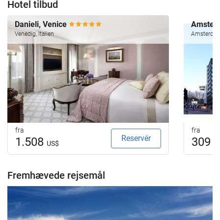
Hotel tilbud
Danieli, Venice
Amsterd
Venedig, Italien
Amsterdam
fra
fra
Reservér
1.508
309
US$
U
Fremhævede rejsemål