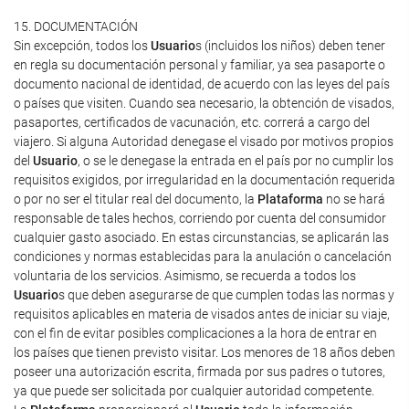
15. DOCUMENTACIÓN
Sin excepción, todos los
Usuario
s (incluidos los niños) deben tener
en regla su documentación personal y familiar, ya sea pasaporte o
documento nacional de identidad, de acuerdo con las leyes del país
o países que visiten. Cuando sea necesario, la obtención de visados,
pasaportes, certificados de vacunación, etc. correrá a cargo del
viajero. Si alguna Autoridad denegase el visado por motivos propios
del
Usuario
, o se le denegase la entrada en el país por no cumplir los
requisitos exigidos, por irregularidad en la documentación requerida
o por no ser el titular real del documento, la
Plataforma
no se hará
responsable de tales hechos, corriendo por cuenta del consumidor
cualquier gasto asociado. En estas circunstancias, se aplicarán las
condiciones y normas establecidas para la anulación o cancelación
voluntaria de los servicios. Asimismo, se recuerda a todos los
Usuario
s que deben asegurarse de que cumplen todas las normas y
requisitos aplicables en materia de visados antes de iniciar su viaje,
con el fin de evitar posibles complicaciones a la hora de entrar en
los países que tienen previsto visitar. Los menores de 18 años deben
poseer una autorización escrita, firmada por sus padres o tutores,
ya que puede ser solicitada por cualquier autoridad competente.