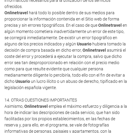
informáticos necesarios para la utilización de los servicios
ofrecidos.
Onlinetravel
hará todo lo posible dentro de sus medios para
proporcionar la información contenida en el Sitio web de forma
precisa y sin errores tipográficos. En el caso de que
Onlinetravel
en
algún momento cometiera inadvertidamente un error de este tipo,
se corregirá inmediatamente. De existir un error tipográfico en
alguno de los precios indicados y algún
Usuario
hubiera tomado la
decisión de compra basada en dicho error,
Onlinetravel
asumirá el
coste del error y procederá a ejecutar la compra, salvo que dicho
error sea tan desproporcionado en relación con el precio medio
como para que resulte evidente que cualquier persona
medianamente diligente lo percibiría, todo ello con el fin de evitar a
dicho
Usuario
un lucro ilícito o un abuso de derecho, tipificado en la
legislación española vigente.
14. OTRAS CUESTIONES IMPORTANTES
Asimismo,
Onlinetravel
emplea el máximo esfuerzo y diligencia a la
hora de indicar las descripciones de cada servicio, que han sido
facilitadas por los propios establecimientos, en las fechas de
reserva y, para ello, en el programa, se vale de fotografías
informativas de personas, paisajes y apartamentos, con la