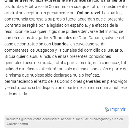
Onlinetravel
rechaza expresamente someterse voluntariamente a
las Juntas Arbitrales de Consumo o a cualquier otro procedimiento
arbitral no aceptado expresamente por
Onlinetravel
. Las partes,
con renuncia expresa a su propio fuero, acuerdan que el presente
Contrato se regirá por la legislación española, y a efectos de la
resolución de cualquier litigio que pudiera derivarse del mismo, se
someten a los Juzgados y Tribunales de Gran Canaria, salvo en el
caso de contratación con
Usuario
s, en cuyo caso serán
competentes los Juzgados y Tribunales del domicilio del
Usuario
.
Si cualquier cláusula incluida en las presentes Condiciones
generales fuese declarada, total o parcialmente, nula o ineficaz, tal
nulidad o ineficacia afectará tan solo a dicha disposición o parte de
la misma que hubiese sido declarada nula o ineficaz,
permaneciendo el resto de las Condiciones generales en pleno vigor
y efecto, como si tal disposición o parte de la misma nunca hubiese
sido incluida.
Imprimir
Si quieres guardar estas condiciones, accede al menú de tu navegador y clica en
"Guardar como..."