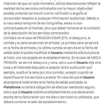
intención de que, en todo momento, dichas descripciones reflejen la
realidad de los servicios contratados con la mayor objetividad
posible, evitando así inducir a error, confusión o engaño al
consumidor respecto a cualquier información sustancial. Debido a
la naturaleza temporal de las fotografías, estas no son
contractuales en sí mismas, sino que deben tomarse en el contexto
de la descripción de los servicios contratados.
Comidas: en el caso de PENSION COMPLETA, el desayuno, la
comida y la cena se servirán en el hotel. La primera cena se servirá
en la fecha de entrada y la última comida se servirá en la fecha de
salida (esto lo podrá modificar el
Usuario
mediante solicitud previa
al hotel, una vez alojado en el establecimiento). En el caso de MEDIA
PENSIÓN, se servirá desayuno y cena, salvo que el
Usuario
elija otra
cosa y el hotel esté dispuesto a aceptar dicha sustitución (por
ejemplo, sustituir la cena por otra comida), excepto cuando se
especifique en los servicios a prestar. En caso de que el
Usuario
abandone el hotel antes de la fecha de salida acordada, la
Plataforma
no tendrá obligación de efectuar reembolso alguno,
salvo que el
Usuario
solicite al establecimiento una declaración
escrita de no facturación por los días o servicios no utilizados, que
deberá contener el sello del establecimiento.