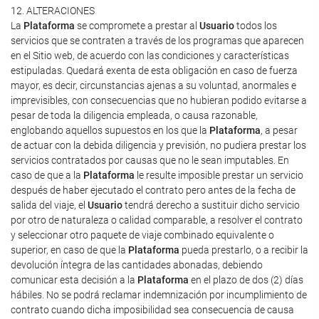
12. ALTERACIONES
La
Plataforma
se compromete a prestar al
Usuario
todos los
servicios que se contraten a través de los programas que aparecen
en el Sitio web, de acuerdo con las condiciones y características
estipuladas. Quedará exenta de esta obligación en caso de fuerza
mayor, es decir, circunstancias ajenas a su voluntad, anormales e
imprevisibles, con consecuencias que no hubieran podido evitarse a
pesar de toda la diligencia empleada, o causa razonable,
englobando aquellos supuestos en los que la
Plataforma
, a pesar
de actuar con la debida diligencia y previsión, no pudiera prestar los
servicios contratados por causas que no le sean imputables. En
caso de que a la
Plataforma
le resulte imposible prestar un servicio
después de haber ejecutado el contrato pero antes de la fecha de
salida del viaje, el
Usuario
tendrá derecho a sustituir dicho servicio
por otro de naturaleza o calidad comparable, a resolver el contrato
y seleccionar otro paquete de viaje combinado equivalente o
superior, en caso de que la
Plataforma
pueda prestarlo, o a recibir la
devolución íntegra de las cantidades abonadas, debiendo
comunicar esta decisión a la
Plataforma
en el plazo de dos (2) días
hábiles. No se podrá reclamar indemnización por incumplimiento de
contrato cuando dicha imposibilidad sea consecuencia de causa