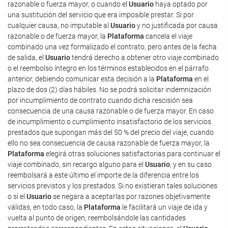
razonable o fuerza mayor, o cuando el
Usuario
haya optado por
una sustitución del servicio que era imposible prestar. Si por
cualquier causa, no imputable al
Usuario
y no justificada por causa
razonable o de fuerza mayor, la
Plataforma
cancela el viaje
combinado una vez formalizado el contrato, pero antes de la fecha
de salida, el
Usuario
tendrá derecho a obtener otro viaje combinado
o el reembolso íntegro en los términos establecidos en el párrafo
anterior, debiendo comunicar esta decisión a la
Plataforma
en el
plazo de dos (2) días hábiles. No se podrá solicitar indemnización
por incumplimiento de contrato cuando dicha rescisión sea
consecuencia de una causa razonable o de fuerza mayor. En caso
de incumplimiento o cumplimiento insatisfactorio de los servicios
prestados que supongan más del 50 % del precio del viaje, cuando
ello no sea consecuencia de causa razonable de fuerza mayor, la
Plataforma
elegirá otras soluciones satisfactorias para continuar el
viaje combinado, sin recargo alguno para el
Usuario
, y en su caso
reembolsará a este último el importe de la diferencia entre los
servicios previstos y los prestados. Si no existieran tales soluciones
o si el
Usuario
se negara a aceptarlas por razones objetivamente
válidas, en todo caso, la
Plataforma
le facilitará un viaje de ida y
vuelta al punto de origen, reembolsándole las cantidades