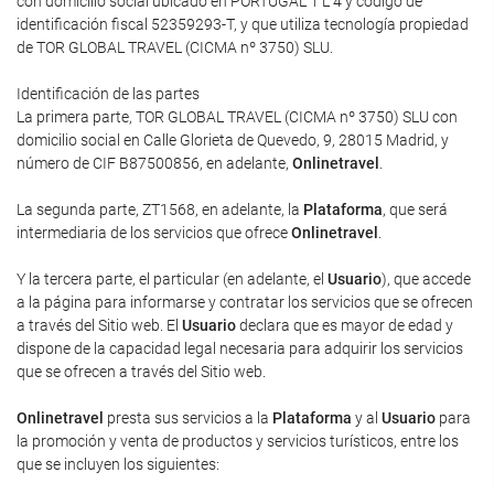
con domicilio social ubicado en PORTUGAL 1 L 4 y código de
identificación fiscal 52359293-T, y que utiliza tecnología propiedad
de TOR GLOBAL TRAVEL (CICMA nº 3750) SLU.
Identificación de las partes
La primera parte, TOR GLOBAL TRAVEL (CICMA nº 3750) SLU con
domicilio social en Calle Glorieta de Quevedo, 9, 28015 Madrid, y
número de CIF B87500856, en adelante,
Onlinetravel
.
La segunda parte, ZT1568, en adelante, la
Plataforma
, que será
intermediaria de los servicios que ofrece
Onlinetravel
.
Y la tercera parte, el particular (en adelante, el
Usuario
), que accede
a la página para informarse y contratar los servicios que se ofrecen
a través del Sitio web. El
Usuario
declara que es mayor de edad y
dispone de la capacidad legal necesaria para adquirir los servicios
que se ofrecen a través del Sitio web.
Onlinetravel
presta sus servicios a la
Plataforma
y al
Usuario
para
la promoción y venta de productos y servicios turísticos, entre los
que se incluyen los siguientes: